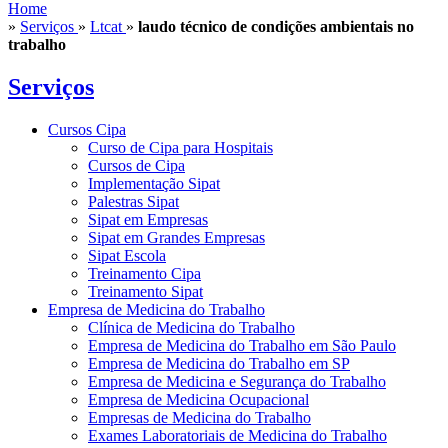
Home
»
Serviços
»
Ltcat
»
laudo técnico de condições ambientais no
trabalho
Serviços
Cursos Cipa
Curso de Cipa para Hospitais
Cursos de Cipa
Implementação Sipat
Palestras Sipat
Sipat em Empresas
Sipat em Grandes Empresas
Sipat Escola
Treinamento Cipa
Treinamento Sipat
Empresa de Medicina do Trabalho
Clínica de Medicina do Trabalho
Empresa de Medicina do Trabalho em São Paulo
Empresa de Medicina do Trabalho em SP
Empresa de Medicina e Segurança do Trabalho
Empresa de Medicina Ocupacional
Empresas de Medicina do Trabalho
Exames Laboratoriais de Medicina do Trabalho