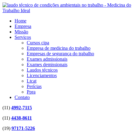
Home
Empresa
Missão
Serviços
Cursos cipa
Empresa de medicina do trabalho
Empresas de segurança do trabalho
Exames admissionais
Exames demissionais
Laudos técnicos
Licenciamentos
Ltcat
Perícias
Ppra
Contato
(11)
4992-7115
(11)
4438-8611
(19)
97171-5226