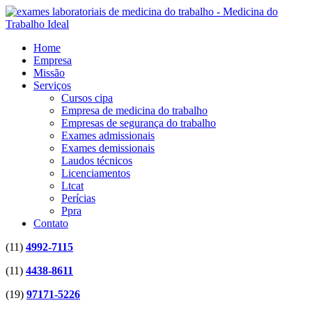
Home
Empresa
Missão
Serviços
Cursos cipa
Empresa de medicina do trabalho
Empresas de segurança do trabalho
Exames admissionais
Exames demissionais
Laudos técnicos
Licenciamentos
Ltcat
Perícias
Ppra
Contato
(11)
4992-7115
(11)
4438-8611
(19)
97171-5226