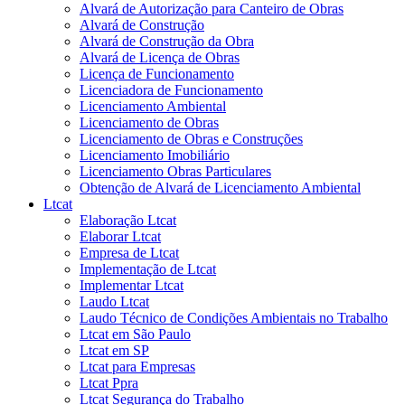
Alvará de Autorização para Canteiro de Obras
Alvará de Construção
Alvará de Construção da Obra
Alvará de Licença de Obras
Licença de Funcionamento
Licenciadora de Funcionamento
Licenciamento Ambiental
Licenciamento de Obras
Licenciamento de Obras e Construções
Licenciamento Imobiliário
Licenciamento Obras Particulares
Obtenção de Alvará de Licenciamento Ambiental
Ltcat
Elaboração Ltcat
Elaborar Ltcat
Empresa de Ltcat
Implementação de Ltcat
Implementar Ltcat
Laudo Ltcat
Laudo Técnico de Condições Ambientais no Trabalho
Ltcat em São Paulo
Ltcat em SP
Ltcat para Empresas
Ltcat Ppra
Ltcat Segurança do Trabalho