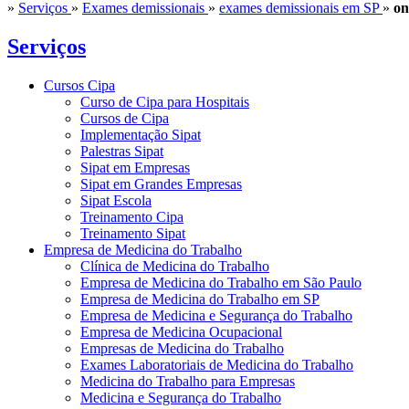
»
Serviços
»
Exames demissionais
»
exames demissionais em SP
»
on
Serviços
Cursos Cipa
Curso de Cipa para Hospitais
Cursos de Cipa
Implementação Sipat
Palestras Sipat
Sipat em Empresas
Sipat em Grandes Empresas
Sipat Escola
Treinamento Cipa
Treinamento Sipat
Empresa de Medicina do Trabalho
Clínica de Medicina do Trabalho
Empresa de Medicina do Trabalho em São Paulo
Empresa de Medicina do Trabalho em SP
Empresa de Medicina e Segurança do Trabalho
Empresa de Medicina Ocupacional
Empresas de Medicina do Trabalho
Exames Laboratoriais de Medicina do Trabalho
Medicina do Trabalho para Empresas
Medicina e Segurança do Trabalho