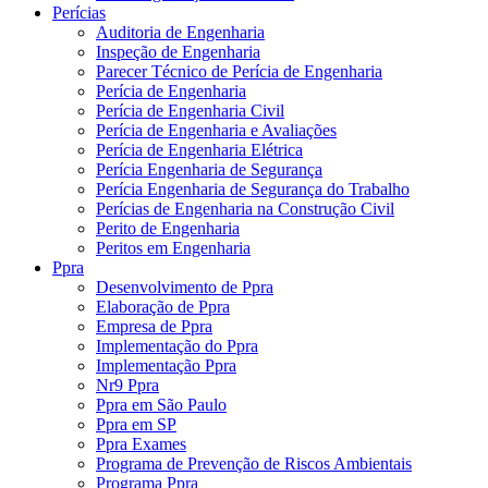
Perícias
Auditoria de Engenharia
Inspeção de Engenharia
Parecer Técnico de Perícia de Engenharia
Perícia de Engenharia
Perícia de Engenharia Civil
Perícia de Engenharia e Avaliações
Perícia de Engenharia Elétrica
Perícia Engenharia de Segurança
Perícia Engenharia de Segurança do Trabalho
Perícias de Engenharia na Construção Civil
Perito de Engenharia
Peritos em Engenharia
Ppra
Desenvolvimento de Ppra
Elaboração de Ppra
Empresa de Ppra
Implementação do Ppra
Implementação Ppra
Nr9 Ppra
Ppra em São Paulo
Ppra em SP
Ppra Exames
Programa de Prevenção de Riscos Ambientais
Programa Ppra