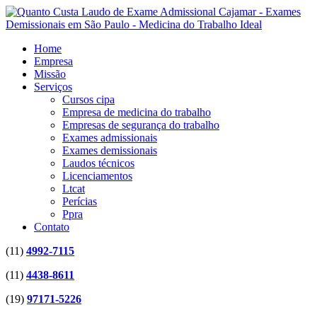
Home
Empresa
Missão
Serviços
Cursos cipa
Empresa de medicina do trabalho
Empresas de segurança do trabalho
Exames admissionais
Exames demissionais
Laudos técnicos
Licenciamentos
Ltcat
Perícias
Ppra
Contato
(11)
4992-7115
(11)
4438-8611
(19)
97171-5226