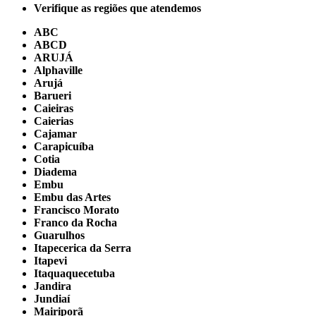
Verifique as regiões que atendemos
ABC
ABCD
ARUJÁ
Alphaville
Arujá
Barueri
Caieiras
Caierias
Cajamar
Carapicuíba
Cotia
Diadema
Embu
Embu das Artes
Francisco Morato
Franco da Rocha
Guarulhos
Itapecerica da Serra
Itapevi
Itaquaquecetuba
Jandira
Jundiaí
Mairiporã