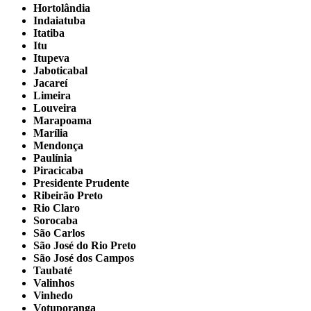
Hortolândia
Indaiatuba
Itatiba
Itu
Itupeva
Jaboticabal
Jacareí
Limeira
Louveira
Marapoama
Marília
Mendonça
Paulínia
Piracicaba
Presidente Prudente
Ribeirão Preto
Rio Claro
Sorocaba
São Carlos
São José do Rio Preto
São José dos Campos
Taubaté
Valinhos
Vinhedo
Votuporanga