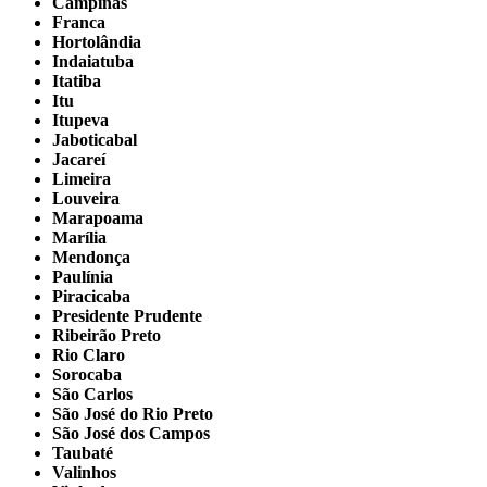
Campinas
Franca
Hortolândia
Indaiatuba
Itatiba
Itu
Itupeva
Jaboticabal
Jacareí
Limeira
Louveira
Marapoama
Marília
Mendonça
Paulínia
Piracicaba
Presidente Prudente
Ribeirão Preto
Rio Claro
Sorocaba
São Carlos
São José do Rio Preto
São José dos Campos
Taubaté
Valinhos