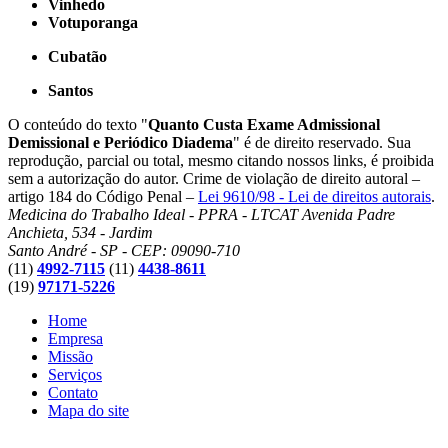
Vinhedo
Votuporanga
Cubatão
Santos
O conteúdo do texto "
Quanto Custa Exame Admissional
Demissional e Periódico Diadema
" é de direito reservado. Sua
reprodução, parcial ou total, mesmo citando nossos links, é proibida
sem a autorização do autor. Crime de violação de direito autoral –
artigo 184 do Código Penal –
Lei 9610/98 - Lei de direitos autorais
.
Medicina do Trabalho Ideal - PPRA - LTCAT
Avenida Padre
Anchieta, 534 - Jardim
Santo André - SP - CEP: 09090-710
(11)
4992-7115
(11)
4438-8611
(19)
97171-5226
Home
Empresa
Missão
Serviços
Contato
Mapa do site