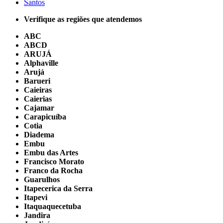
Santos
Verifique as regiões que atendemos
ABC
ABCD
ARUJÁ
Alphaville
Arujá
Barueri
Caieiras
Caierias
Cajamar
Carapicuíba
Cotia
Diadema
Embu
Embu das Artes
Francisco Morato
Franco da Rocha
Guarulhos
Itapecerica da Serra
Itapevi
Itaquaquecetuba
Jandira