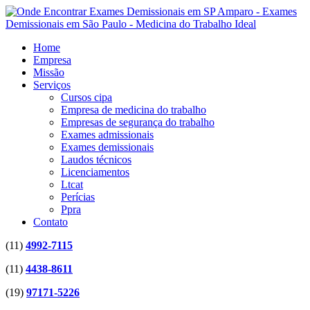
Home
Empresa
Missão
Serviços
Cursos cipa
Empresa de medicina do trabalho
Empresas de segurança do trabalho
Exames admissionais
Exames demissionais
Laudos técnicos
Licenciamentos
Ltcat
Perícias
Ppra
Contato
(11)
4992-7115
(11)
4438-8611
(19)
97171-5226