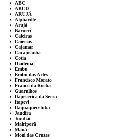
ABC
ABCD
ARUJÁ
Alphaville
Arujá
Barueri
Caieiras
Caierias
Cajamar
Carapicuíba
Cotia
Diadema
Embu
Embu das Artes
Francisco Morato
Franco da Rocha
Guarulhos
Itapecerica da Serra
Itapevi
Itaquaquecetuba
Jandira
Jundiaí
Mairiporã
Mauá
Mogi das Cruzes