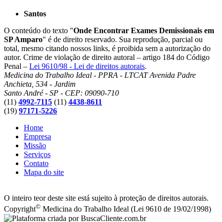
Santos
O conteúdo do texto "
Onde Encontrar Exames Demissionais em
SP Amparo
" é de direito reservado. Sua reprodução, parcial ou
total, mesmo citando nossos links, é proibida sem a autorização do
autor. Crime de violação de direito autoral – artigo 184 do Código
Penal –
Lei 9610/98 - Lei de direitos autorais
.
Medicina do Trabalho Ideal - PPRA - LTCAT
Avenida Padre
Anchieta, 534 - Jardim
Santo André - SP - CEP: 09090-710
(11)
4992-7115
(11)
4438-8611
(19)
97171-5226
Home
Empresa
Missão
Serviços
Contato
Mapa do site
O inteiro teor deste site está sujeito à proteção de direitos autorais.
©
Copyright
Medicina do Trabalho Ideal (Lei 9610 de 19/02/1998)