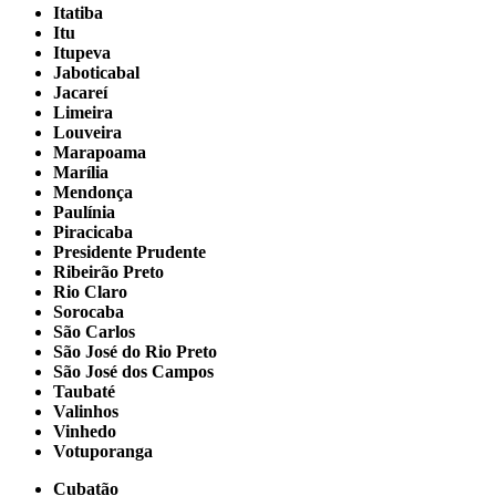
Itatiba
Itu
Itupeva
Jaboticabal
Jacareí
Limeira
Louveira
Marapoama
Marília
Mendonça
Paulínia
Piracicaba
Presidente Prudente
Ribeirão Preto
Rio Claro
Sorocaba
São Carlos
São José do Rio Preto
São José dos Campos
Taubaté
Valinhos
Vinhedo
Votuporanga
Cubatão