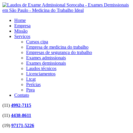
Home
Empresa
Missão
Serviços
Cursos cipa
Empresa de medicina do trabalho
Empresas de segurança do trabalho
Exames admissionais
Exames demissionais
Laudos técnicos
Licenciamentos
Ltcat
Perícias
Ppra
Contato
(11)
4992-7115
(11)
4438-8611
(19)
97171-5226