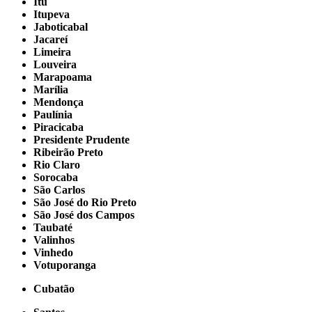
Itu
Itupeva
Jaboticabal
Jacareí
Limeira
Louveira
Marapoama
Marília
Mendonça
Paulínia
Piracicaba
Presidente Prudente
Ribeirão Preto
Rio Claro
Sorocaba
São Carlos
São José do Rio Preto
São José dos Campos
Taubaté
Valinhos
Vinhedo
Votuporanga
Cubatão