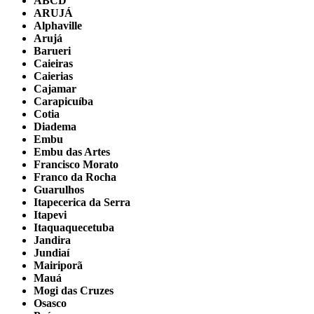
ABCD
ARUJÁ
Alphaville
Arujá
Barueri
Caieiras
Caierias
Cajamar
Carapicuíba
Cotia
Diadema
Embu
Embu das Artes
Francisco Morato
Franco da Rocha
Guarulhos
Itapecerica da Serra
Itapevi
Itaquaquecetuba
Jandira
Jundiaí
Mairiporã
Mauá
Mogi das Cruzes
Osasco