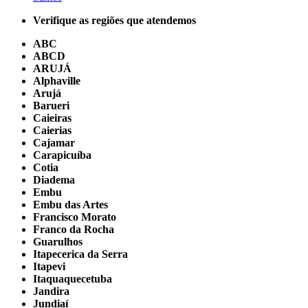
Verifique as regiões que atendemos
ABC
ABCD
ARUJÁ
Alphaville
Arujá
Barueri
Caieiras
Caierias
Cajamar
Carapicuíba
Cotia
Diadema
Embu
Embu das Artes
Francisco Morato
Franco da Rocha
Guarulhos
Itapecerica da Serra
Itapevi
Itaquaquecetuba
Jandira
Jundiaí