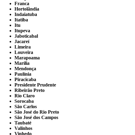
Franca
Hortolândia
Indaiatuba
Itatiba
Itu
Itupeva
Jaboticabal
Jacareí
Limeira
Louveira
Marapoama
Marília
Mendonça
Paulínia
Piracicaba
Presidente Prudente
Ribeirão Preto
Rio Claro
Sorocaba
São Carlos
São José do Rio Preto
São José dos Campos
Taubaté
Valinhos
Vinhedo