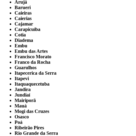
Arujá
Barueri
Caieiras
Caierias
Cajamar
Carapicuíba
Cotia
Diadema
Embu
Embu das Artes
Francisco Morato
Franco da Rocha
Guarulhos
Itapecerica da Serra
Itapevi
Itaquaquecetuba
Jandira
Jundiaí
Mairiporã
Mauá
Mogi das Cruzes
Osasco
Poá
Ribeirão Pires
Rio Grande da Serra