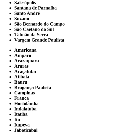
Salesópolis
Santana de Parnaíba
Santo André
Suzano
São Bernardo do Campo
São Caetano do Sul
Taboão da Serra
Vargem Grande Paulista
Americana
Amparo
Araraquara
Araras
Araçatuba
Atibaia
Bauru
Bragança Paulista
Campinas
Franca
Hortolândia
Indaiatuba
Itatiba
Itu
Itupeva
Jaboticabal