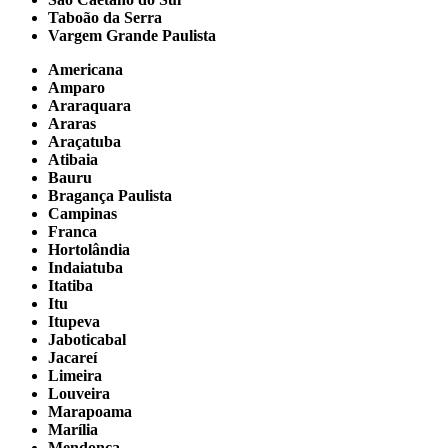
Taboão da Serra
Vargem Grande Paulista
Americana
Amparo
Araraquara
Araras
Araçatuba
Atibaia
Bauru
Bragança Paulista
Campinas
Franca
Hortolândia
Indaiatuba
Itatiba
Itu
Itupeva
Jaboticabal
Jacareí
Limeira
Louveira
Marapoama
Marília
Mendonça