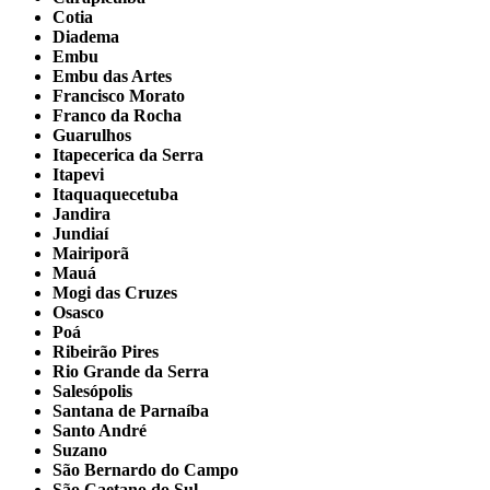
Cotia
Diadema
Embu
Embu das Artes
Francisco Morato
Franco da Rocha
Guarulhos
Itapecerica da Serra
Itapevi
Itaquaquecetuba
Jandira
Jundiaí
Mairiporã
Mauá
Mogi das Cruzes
Osasco
Poá
Ribeirão Pires
Rio Grande da Serra
Salesópolis
Santana de Parnaíba
Santo André
Suzano
São Bernardo do Campo
São Caetano do Sul