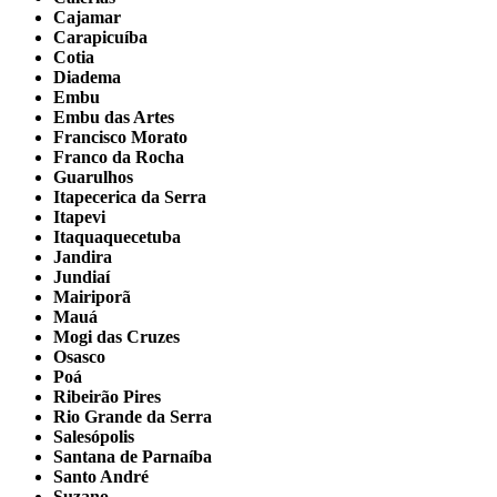
Cajamar
Carapicuíba
Cotia
Diadema
Embu
Embu das Artes
Francisco Morato
Franco da Rocha
Guarulhos
Itapecerica da Serra
Itapevi
Itaquaquecetuba
Jandira
Jundiaí
Mairiporã
Mauá
Mogi das Cruzes
Osasco
Poá
Ribeirão Pires
Rio Grande da Serra
Salesópolis
Santana de Parnaíba
Santo André
Suzano