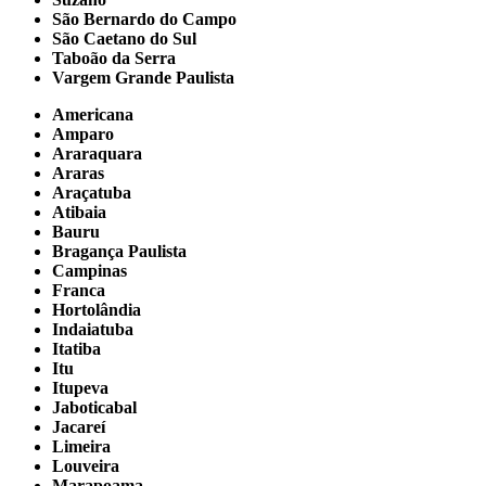
São Bernardo do Campo
São Caetano do Sul
Taboão da Serra
Vargem Grande Paulista
Americana
Amparo
Araraquara
Araras
Araçatuba
Atibaia
Bauru
Bragança Paulista
Campinas
Franca
Hortolândia
Indaiatuba
Itatiba
Itu
Itupeva
Jaboticabal
Jacareí
Limeira
Louveira
Marapoama