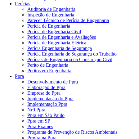
Perícias
Auditoria de Engenharia
Inspeção de Engenharia
Parecer Técnico de Perícia de Engenharia
Perícia de Engenharia
Perícia de Engenharia Civil
Perícia de Engenharia e Avaliações
Perícia de Engenharia Elétrica
Perícia Engenharia de Segurança
Perícia Engenharia de Segurança do Trabalho
Perícias de Engenharia na Construção Civil
Perito de Engenharia
Peritos em Engenharia
Ppra
Desenvolvimento de Ppra
Elaboração de Ppra
Empresa de Ppra
Implementação do Ppra
Implementação Ppra
Nr9 Ppra
Ppra em São Paulo
Ppra em SP
Ppra Exames
Programa de Prevenção de Riscos Ambientais
Programa Ppra