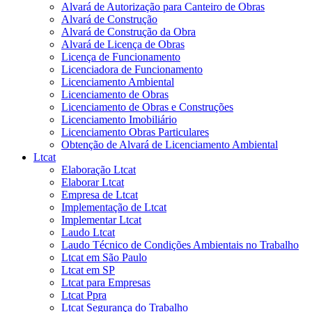
Alvará de Autorização para Canteiro de Obras
Alvará de Construção
Alvará de Construção da Obra
Alvará de Licença de Obras
Licença de Funcionamento
Licenciadora de Funcionamento
Licenciamento Ambiental
Licenciamento de Obras
Licenciamento de Obras e Construções
Licenciamento Imobiliário
Licenciamento Obras Particulares
Obtenção de Alvará de Licenciamento Ambiental
Ltcat
Elaboração Ltcat
Elaborar Ltcat
Empresa de Ltcat
Implementação de Ltcat
Implementar Ltcat
Laudo Ltcat
Laudo Técnico de Condições Ambientais no Trabalho
Ltcat em São Paulo
Ltcat em SP
Ltcat para Empresas
Ltcat Ppra
Ltcat Segurança do Trabalho